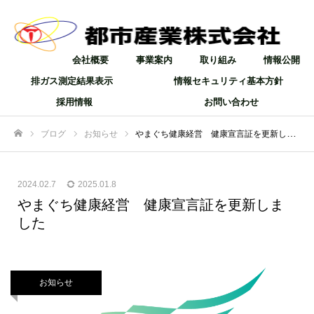
会社概要
事業案内
取り組み
情報公開
排ガス測定結果表示
情報セキュリティ基本方針
採用情報
お問い合わせ
ブログ
お知らせ
やまぐち健康経営 健康宣言証を更新しました
ホーム
2024.02.7
2025.01.8
やまぐち健康経営 健康宣言証を更新しま
した
お知らせ